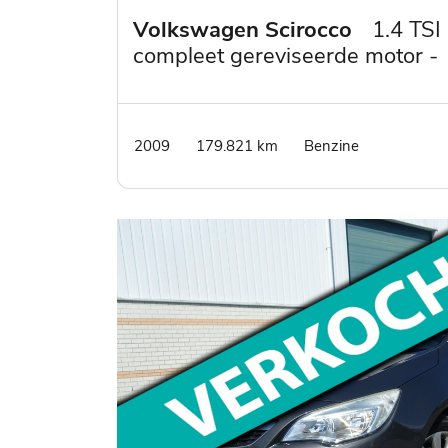
Volkswagen Scirocco
1.4 TSI
compleet gereviseerde motor -
nieuwe apk bij aflevering
2009
179.821 km
Benzine