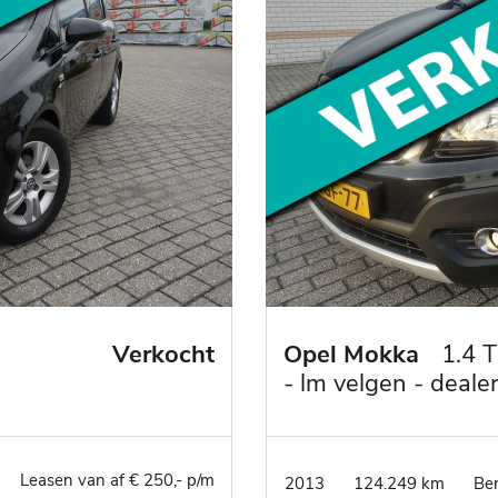
Verkocht
Opel Mokka
1.4 T
- lm velgen - deale
onderhouden
Leasen van af € 250,- p/m
2013
124.249 km
Be