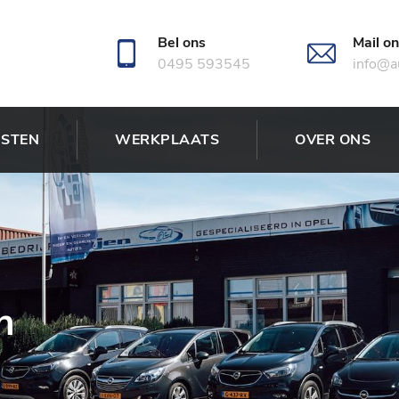
Bel ons
Mail o
0495 593545
info@au
NSTEN
WERKPLAATS
OVER ONS
n