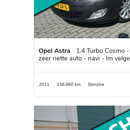
Opel Astra
1.4 Turbo Cosmo -
zeer nette auto - navi - lm velg
- 1/2 leder
2011
156.960 km
Benzine