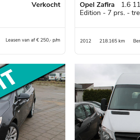
Verkocht
Opel Zafira
1.6 1
Edition - 7 prs. - t
inch lm velgen- dea
onderhouden
Leasen van af € 250,- p/m
2012
218.165 km
Be