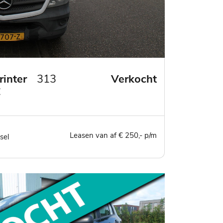
inter
313
Verkocht
C
Leasen van af € 250,- p/m
sel