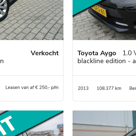
Verkocht
Toyota Aygo
1.0 
en
blackline edition - a
line edition - airco 
vergrendeling
Leasen van af € 250,- p/m
2013
108.377 km
Be