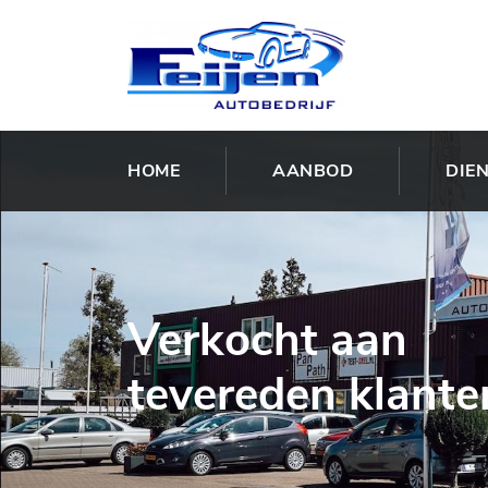
HOME
AANBOD
DIE
Verkocht aan
tevereden klante