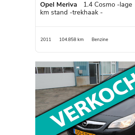
Opel Meriva
1.4 Cosmo -lage
km stand -trekhaak -
mistlampen - 1/2 lederen
bekleding -all season banden
2011
104.858 km
Benzine