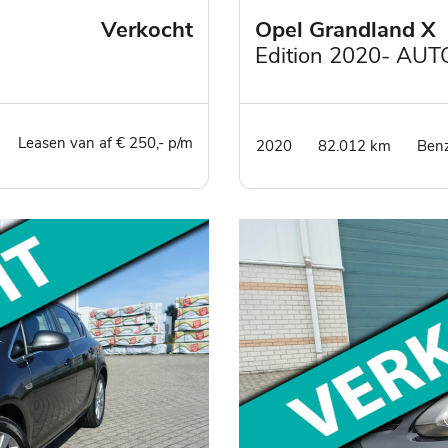
Verkocht
Opel Grandland X
Edition 2020- AU
trekhaak - lm velge
seasonbanden
Leasen van af € 250,- p/m
2020
82.012 km
Ben