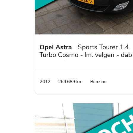
Opel Astra
Sports Tourer 1.4
Turbo Cosmo - lm. velgen - dab
radio - 1/2 leder
2012
269.689 km
Benzine