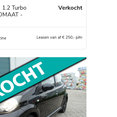
1.2 Turbo
Verkocht
TOMAAT -
n met all
Leasen van af € 250,- p/m
zine