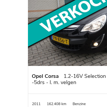
Opel Corsa
1.2-16V Selection
-5drs - l. m. velgen
2011
162.408 km
Benzine