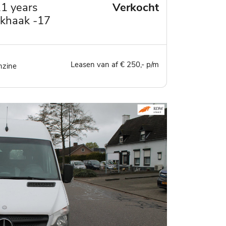
11 years
Verkocht
rekhaak -17
ler
Leasen van af € 250,- p/m
nzine