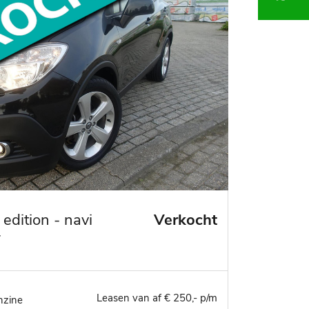
 edition - navi
Verkocht
r
Leasen van af € 250,- p/m
nzine