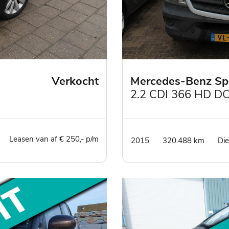
Verkocht
Mercedes-Benz Spr
2.2 CDI 366 HD D
Leasen van af € 250,- p/m
2015
320.488 km
Die