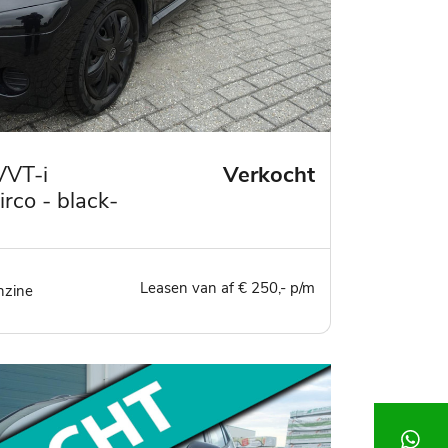
VVT-i
Verkocht
irco - black-
- centrale
Leasen van af € 250,- p/m
nzine